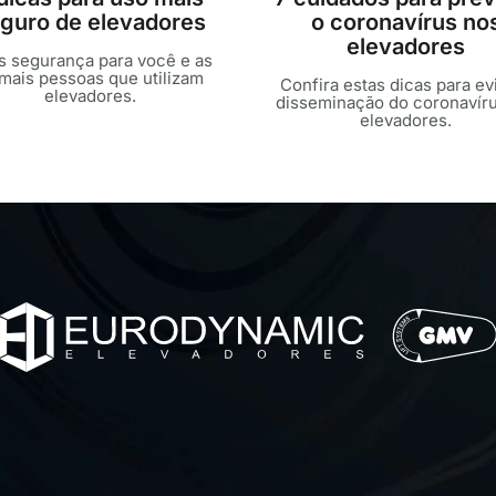
guro de elevadores
o coronavírus no
elevadores
s segurança para você e as
mais pessoas que utilizam
Confira estas dicas para evi
elevadores.
disseminação do coronavír
elevadores.