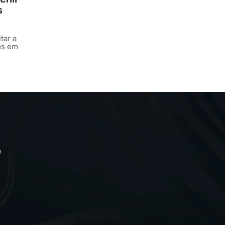
s
tar a
us em