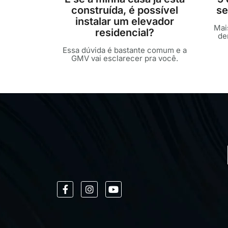
construída, é possível
se
instalar um elevador
Mai
residencial?
de
Essa dúvida é bastante comum e a
GMV vai esclarecer pra você.