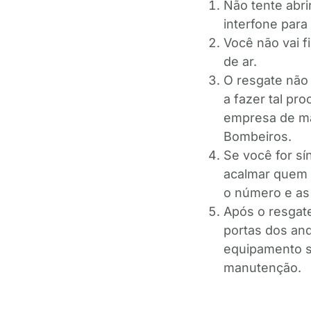
Não tente abri
interfone para
Você não vai 
de ar.
O resgate não 
a fazer tal pr
empresa de ma
Bombeiros.
Se você for sí
acalmar quem e
o número e as
Após o resgat
portas dos an
equipamento só
manutenção.