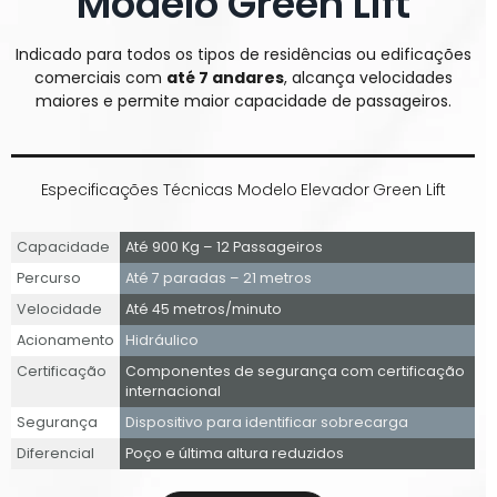
Modelo Green Lift
Indicado para todos os tipos de residências ou edificações
comerciais com
até 7 andares
, alcança velocidades
maiores e permite maior capacidade de passageiros.
Especificações Técnicas Modelo Elevador Green Lift
Capacidade
Até 900 Kg – 12 Passageiros
Percurso
Até 7 paradas – 21 metros
Velocidade
Até 45 metros/minuto
Acionamento
Hidráulico
Certificação
Componentes de segurança com certificação
internacional
Segurança
Dispositivo para identificar sobrecarga
Diferencial
Poço e última altura reduzidos