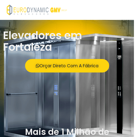
Elevadores em
Fortaleza
Orçar Direto Com A Fábrica
Mais de 1 Milhão de