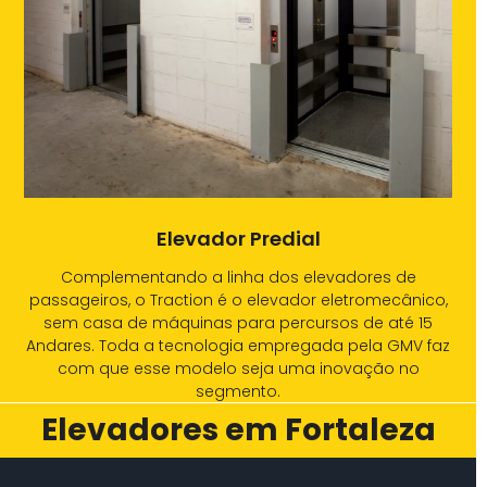
Elevador Predial
Complementando a linha dos elevadores de
passageiros, o Traction é o elevador eletromecânico,
sem casa de máquinas para percursos de até 15
Andares. Toda a tecnologia empregada pela GMV faz
com que esse modelo seja uma inovação no
segmento.
Elevadores em Fortaleza