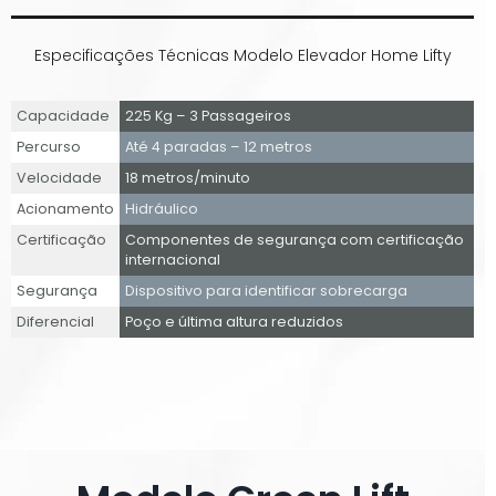
Especificações Técnicas Modelo Elevador Home Lifty
Capacidade
225 Kg – 3 Passageiros
Percurso
Até 4 paradas – 12 metros
Velocidade
18 metros/minuto
Acionamento
Hidráulico
Certificação
Componentes de segurança com certificação
internacional
Segurança
Dispositivo para identificar sobrecarga
Diferencial
Poço e última altura reduzidos