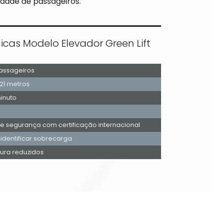
dade de passageiros.
icas Modelo Elevador Green Lift
Passageiros
 21 metros
inuto
 segurança com certificação internacional
 identificar sobrecarga
tura reduzidos