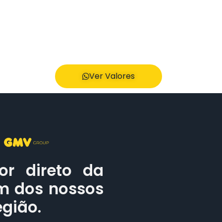
Ver Valores
or direto da
um dos nossos
egião.