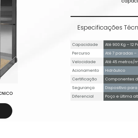
capaci
Especificações Técn
Capacidade
Até 900 Kg – 12 
Percurso
Até 7 paradas –
Velocidade
Até 45 metros/m
Acionamento
Hidráulico
Certificação
Componentes de
Segurança
Dispositivo para
CNICO
Diferencial
Poço e última al