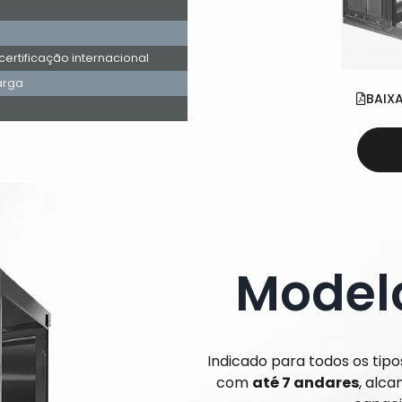
rtificação internacional
arga
BAIX
Modelo
Indicado para todos os tipo
com
até 7 andares
, alc