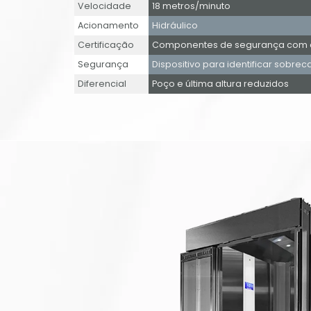
Velocidade
18 metros/minuto
Acionamento
Hidráulico
Certificação
Componentes de segurança com ce
Segurança
Dispositivo para identificar sobrec
Diferencial
Poço e última altura reduzidos