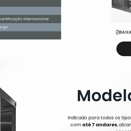
rtificação internacional
arga
BAIX
Modelo
Indicado para todos os tipo
com
até 7 andares
, alc