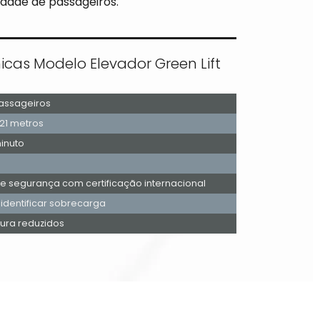
dade de passageiros.
icas Modelo Elevador Green Lift
Passageiros
 21 metros
inuto
 segurança com certificação internacional
 identificar sobrecarga
tura reduzidos