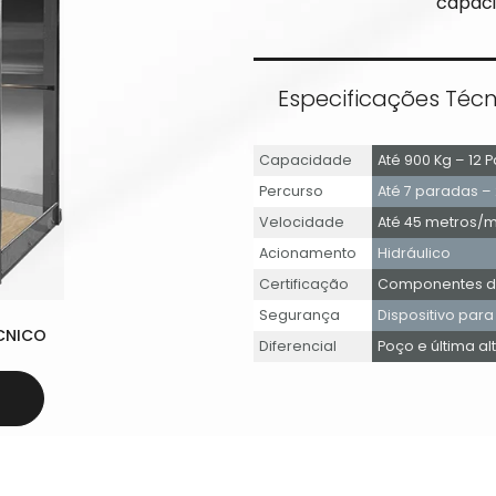
capaci
Especificações Técn
Capacidade
Até 900 Kg – 12 
Percurso
Até 7 paradas –
Velocidade
Até 45 metros/m
Acionamento
Hidráulico
Certificação
Componentes de
Segurança
Dispositivo para
CNICO
Diferencial
Poço e última al