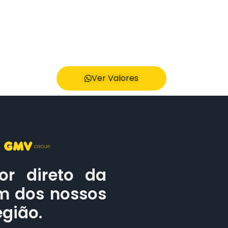
Ver Valores
or direto da
um dos nossos
egião.