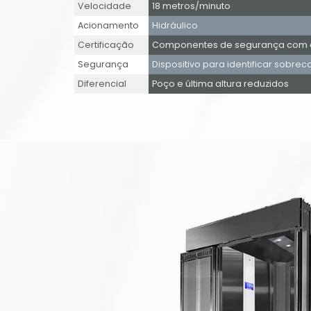
Velocidade
18 metros/minuto
Acionamento
Hidráulico
Certificação
Componentes de segurança com ce
Segurança
Dispositivo para identificar sobrec
Diferencial
Poço e última altura reduzidos