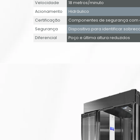
Velocidade
18 metros/minuto
Acionamento
Hidráulico
Certificação
Componentes de segurança com ce
Segurança
Dispositivo para identificar sobrec
Diferencial
Poço e última altura reduzidos