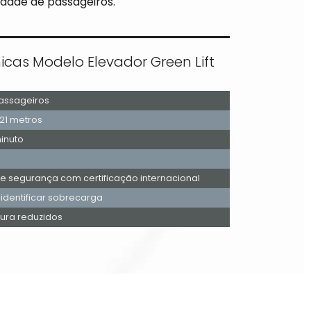
dade de passageiros.
icas Modelo Elevador Green Lift
Passageiros
 21 metros
inuto
 segurança com certificação internacional
 identificar sobrecarga
tura reduzidos