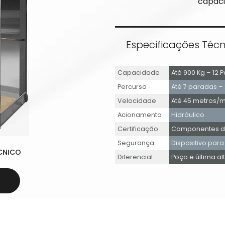
capaci
Especificações Técn
Capacidade
Até 900 Kg – 12 
Percurso
Até 7 paradas –
Velocidade
Até 45 metros/m
Acionamento
Hidráulico
Certificação
Componentes de
Segurança
Dispositivo para
CNICO
Diferencial
Poço e última al