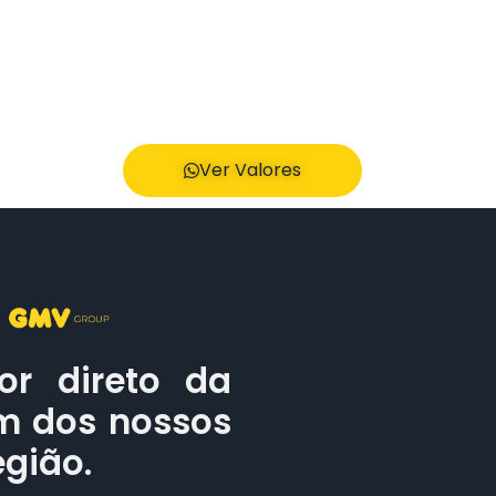
Ver Valores
or direto da
um dos nossos
egião.