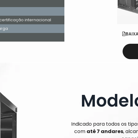
rtificação internacional
arga
BAIX
Modelo
Indicado para todos os tipo
com
até 7 andares
, alc