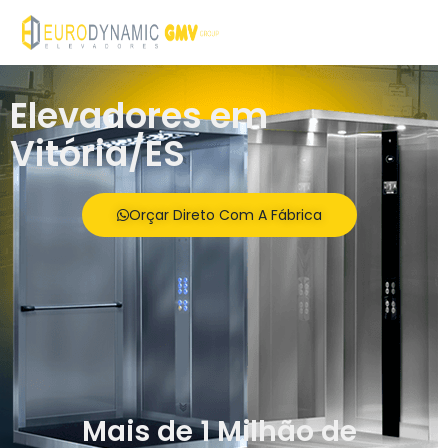
Elevadores em
Vitória/ES
Orçar Direto Com A Fábrica
Mais de 1 Milhão de