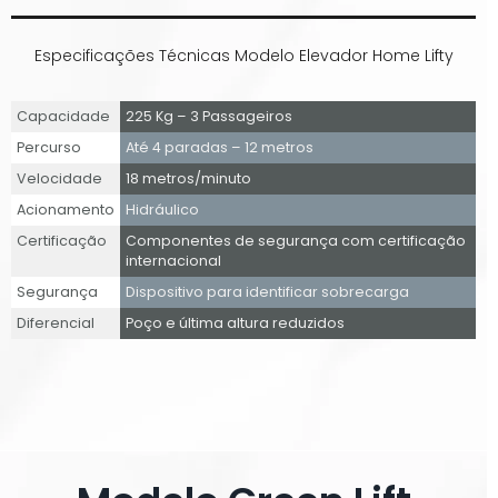
Especificações Técnicas Modelo Elevador Home Lifty
Capacidade
225 Kg – 3 Passageiros
Percurso
Até 4 paradas – 12 metros
Velocidade
18 metros/minuto
Acionamento
Hidráulico
Certificação
Componentes de segurança com certificação
internacional
Segurança
Dispositivo para identificar sobrecarga
Diferencial
Poço e última altura reduzidos