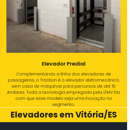
Elevador Predial
Complementando a linha dos elevadores de
passageiros, o Traction é o elevador eletromecânico,
sem casa de máquinas para percursos de até 15
Andares. Toda a tecnologia empregada pela GMV faz
com que esse modelo seja uma inovação no
segmento.
Elevadores em Vitória/ES