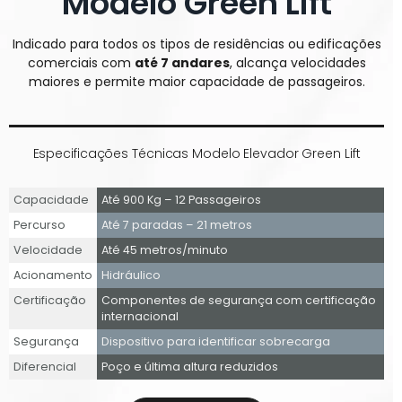
Modelo Green Lift
Indicado para todos os tipos de residências ou edificações
comerciais com
até 7 andares
, alcança velocidades
maiores e permite maior capacidade de passageiros.
Especificações Técnicas Modelo Elevador Green Lift
Capacidade
Até 900 Kg – 12 Passageiros
Percurso
Até 7 paradas – 21 metros
Velocidade
Até 45 metros/minuto
Acionamento
Hidráulico
Certificação
Componentes de segurança com certificação
internacional
Segurança
Dispositivo para identificar sobrecarga
Diferencial
Poço e última altura reduzidos